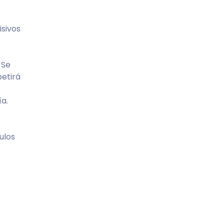
isivos
 Se
petirá
ía.
bulos