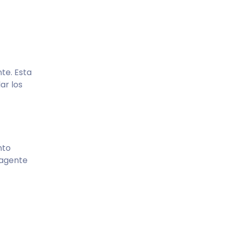
te. Esta
ar los
nto
 agente