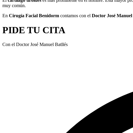
El
cartílago tiroides
es más prominente en el hombre. Esta mayor prom
muy común.
En
Cirugía Facial Benidorm
contamos con el
Doctor José Manuel 
PIDE TU CITA
Con el Doctor José Manuel Batllés