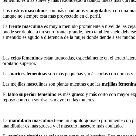
femenino es más suave y más redondeado trazando líneas más curvas.
Los rostros
masculinos
son más cuadrados y
angulados
, con una
ma
aunque no siempre está más proyectado en el perfil.
La
frente masculina
es muy a menudo prominente a nivel de las cejas.
puede ser debida a un seno frontal grande, pero también suele deberse a
a menudo es agudo a diferencia de la mujer donde tiende a ser mucho
Las
cejas femeninas
están arqueadas, especialmente en el tercio latera
orbitario superior.
Las
narices femeninas
son más pequeñas y más cortas con dorsos y ba
Las mejillas masculinas son planas mientras que las
mejillas femenin
El
labio superior femenino
es más grueso y más corto con mayor expo
reposo como en sonrisa es mayor en las mujeres.
La
mandíbula masculina
tiene un ángulo goniaco prominente con pro
mandibular es más gruesa y el músculo masetero más abultado.