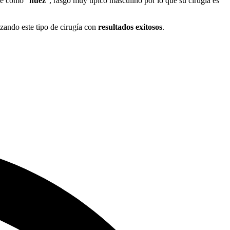
ce como “
nuez
”, rasgo muy típico masculino por lo que su cirugía es
izando este tipo de cirugía con
resultados exitosos
.