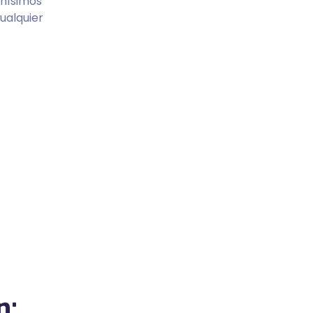
chísimos
ualquier
n: