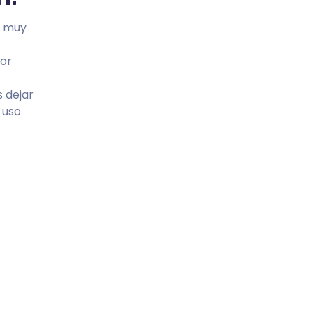
o muy
or
 dejar
 uso