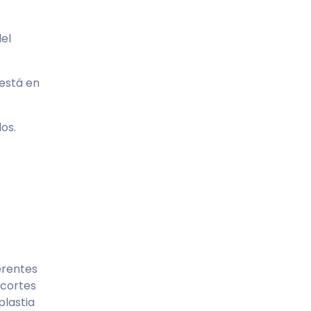
el
 está en
os.
ferentes
 cortes
plastia