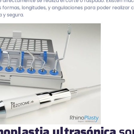
 directamente se realiza el corte o raspado. Existen mu
 formas, longitudes, y angulaciones para poder realizar c
 y segura.
inoplastia ultrasónica
so