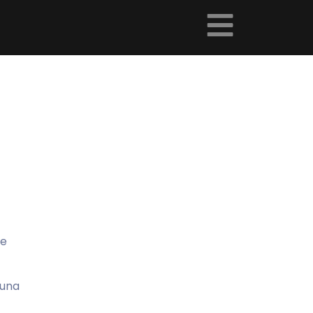
de
 una