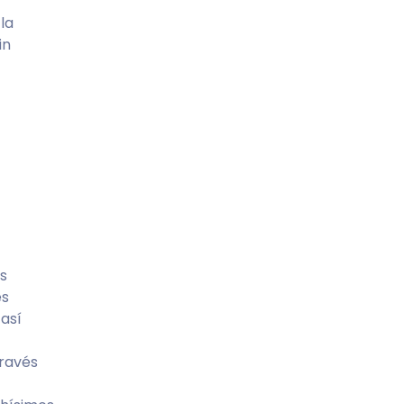
la
in
es
es
así
través