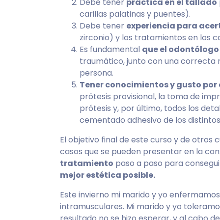
Debe tener
práctica en el tallado
carillas palatinas y puentes).
Debe tener
experiencia para acer
zirconio) y los tratamientos en los 
Es fundamental
que el odontólog
traumático, junto con una correcta 
persona.
Tener conocimientos y gusto por e
prótesis provisional, la toma de impr
prótesis y, por último, todos los det
cementado adhesivo de los distintos 
El objetivo final de este curso y de otros
casos que se pueden presentar en la con
tratamiento
paso a paso para consegui
mejor estética posible.
Este invierno mi marido y yo enfermamos
intramusculares. Mi marido y yo toleramo
resultado no se hizo esperar, y al cabo 