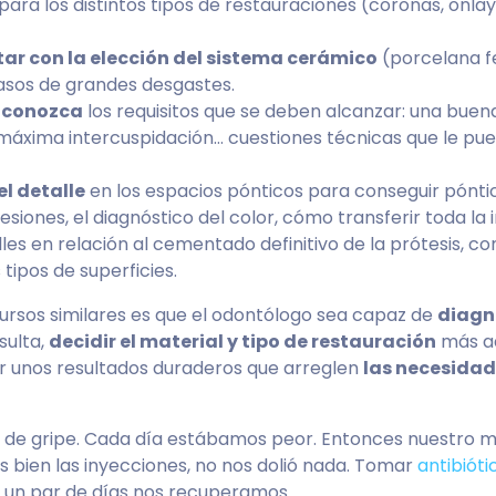
para los distintos tipos de restauraciones (coronas, onlays,
tar con la elección del sistema cerámico
(porcelana fel
casos de grandes desgastes.
o conozca
los requisitos que se deben alcanzar: una buen
máxima intercuspidación… cuestiones técnicas que le pued
l detalle
en los espacios pónticos para conseguir póntic
esiones, el diagnóstico del color, cómo transferir toda la 
alles en relación al cementado definitivo de la prótesis, c
tipos de superficies.
 cursos similares es que el odontólogo sea capaz de
diagn
sulta,
decidir el material y tipo de restauración
más a
r unos resultados duraderos que arreglen
las necesidad
 de gripe. Cada día estábamos peor. Entonces nuestro mé
s bien las inyecciones, no nos dolió nada. Tomar
antibióti
de un par de días nos recuperamos.